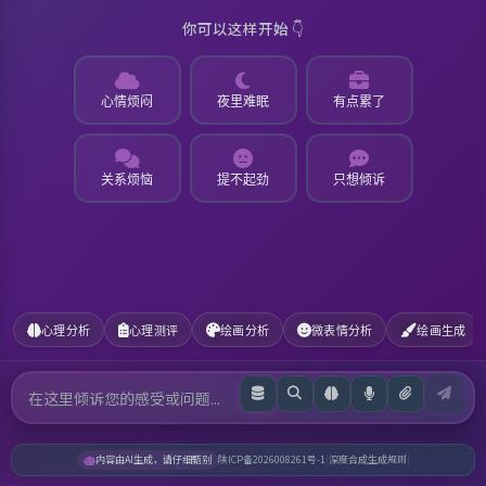
你可以这样开始 👇
心情烦闷
夜里难眠
有点累了
关系烦恼
提不起劲
只想倾诉
心理分析
心理测评
绘画分析
微表情分析
绘画生成
内容由AI生成，请仔细甄别
陕ICP备2026008261号-1
|
深度合成生成规则
|