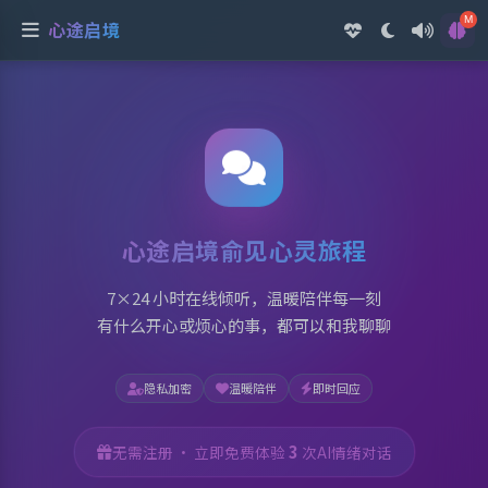
心途启境 - 专业的 AI 心理咨
M
心途启境
心途启境俞见心灵旅程
7×24 小时在线倾听，温暖陪伴每一刻
有什么开心或烦心的事，都可以和我聊聊
隐私加密
温暖陪伴
即时回应
3
无需注册 · 立即免费体验
次AI情绪对话