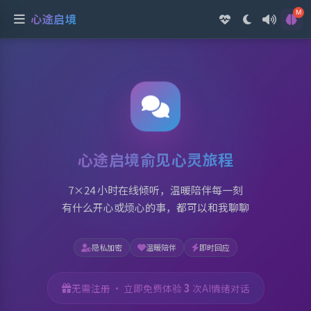
心途启境 - 专业的 AI 心理咨
M
心途启境
心途启境俞见心灵旅程
7×24 小时在线倾听，温暖陪伴每一刻
有什么开心或烦心的事，都可以和我聊聊
隐私加密
温暖陪伴
即时回应
3
无需注册 · 立即免费体验
次AI情绪对话