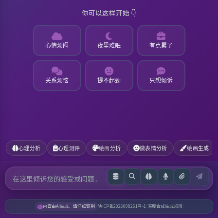
你可以这样开始 👇
心情烦闷
夜里难眠
有点累了
关系烦恼
提不起劲
只想倾诉
心理分析
心理测评
绘画分析
微表情分析
绘画生成
内容由AI生成，请仔细甄别
陕ICP备2026008261号-1
|
深度合成生成规则
|