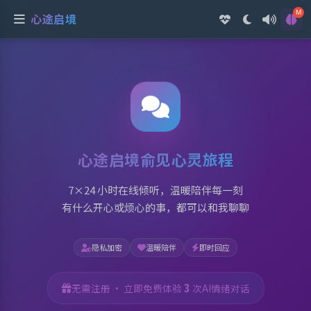
心途启境 - 专业的 AI 心理咨
M
心途启境
心途启境俞见心灵旅程
7×24 小时在线倾听，温暖陪伴每一刻
有什么开心或烦心的事，都可以和我聊聊
隐私加密
温暖陪伴
即时回应
3
无需注册 · 立即免费体验
次AI情绪对话