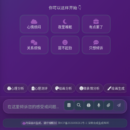
你可以这样开始 👇
心情烦闷
夜里难眠
有点累了
关系烦恼
提不起劲
只想倾诉
心理分析
心理测评
绘画分析
微表情分析
绘画生成
内容由AI生成，请仔细甄别
陕ICP备2026008261号-1
|
深度合成生成规则
|