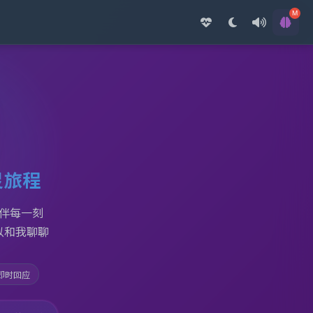
导助手
M
灵旅程
陪伴每一刻
以和我聊聊
即时回应