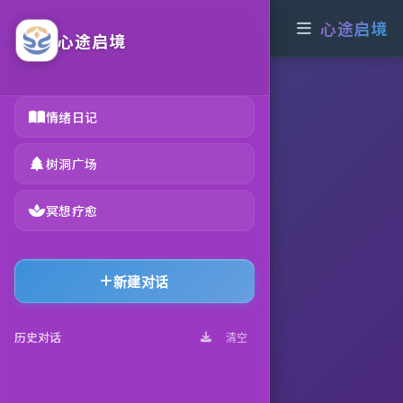
心途启境 
心途启境
心途启境
情绪日记
树洞广场
冥想疗愈
新建对话
历史对话
清空