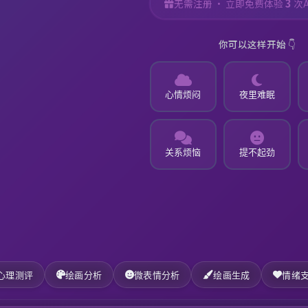
3
无需注册 · 立即免费体验
次
你可以这样开始 👇
心情烦闷
夜里难眠
关系烦恼
提不起劲
心理测评
绘画分析
微表情分析
绘画生成
情绪