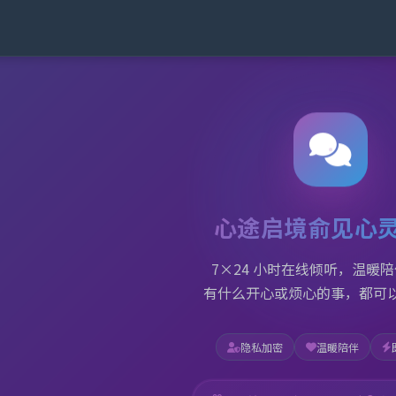
- 专业的 AI 心理咨询与情绪疏
心途启境俞见心
7×24 小时在线倾听，温暖
有什么开心或烦心的事，都可
隐私加密
温暖陪伴