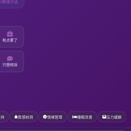
AI情绪对话
有点累了
只想倾诉
支持
情感树洞
情绪管理
睡眠改善
压力缓解